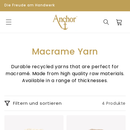
Zum
Die Freude am Handwerk
Inhalt
springen
Warenkor
S
Macrame Yarn
a
Durable recycled yarns that are perfect for
m
macramé. Made from high quality raw materials.
Available in a range of thicknesses.
m
l
Filtern und sortieren
4 Produkte
u
n