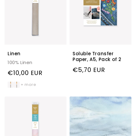
Linen
Soluble Transfer
Paper, A5, Pack of 2
100% Linen
Regulärer
€5,70 EUR
Regulärer
€10,00 EUR
Preis
Preis
+ more