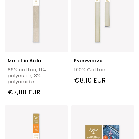
Metallic Aida
Evenweave
86% cotton, 11%
100% Cotton
polyester, 3%
Regulärer
€8,10 EUR
polyamide
Preis
Regulärer
€7,80 EUR
Preis