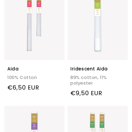
g
:
Aida
Iridescent Aida
100% Cotton
89% cotton, 11%
polyester
Regulärer
€6,50 EUR
Regulärer
€9,50 EUR
Preis
Preis