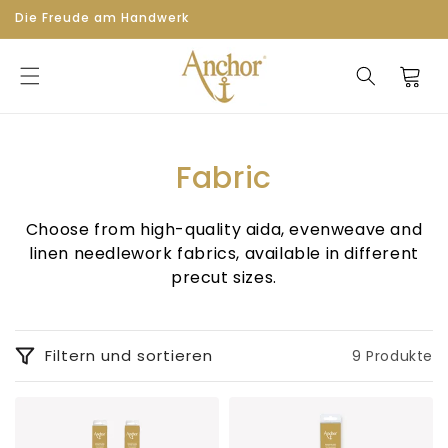
Zum
Die Freude am Handwerk
Inhalt
springen
Warenkor
S
Fabric
a
Choose from high-quality aida, evenweave and
m
linen needlework fabrics, available in different
precut sizes.
m
l
Filtern und sortieren
9 Produkte
u
n